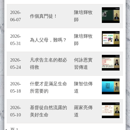
2026-
陳培輝牧
作個真門徒！
06-07
師
2026-
陳培輝牧
為人父母，難嗎？
05-31
師
2026-
凡求告主名的都必
何詠恩實
05-24
得救
習傳道
2026-
什麼才是滿足生命
陳智信傳
05-18
所需要的
道
2026-
基督徒自然流露的
羅家亮傳
05-10
美好生命
道
Pagination
頁 1