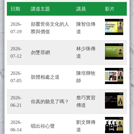
日期
講道主題
講員
影片
2026-
顛覆世俗文化的人
陳智信傳
07-19
際與價值
道
2026-
林少珠傳
勿墜罪網
07-12
道
2026-
陳培輝牧
肢體相處之道
07-05
師
2026-
詹巧實習
你真的聽見了嗎？
06-21
傳道
2026-
劉文輝傳
唱出祢心聲
06-14
道