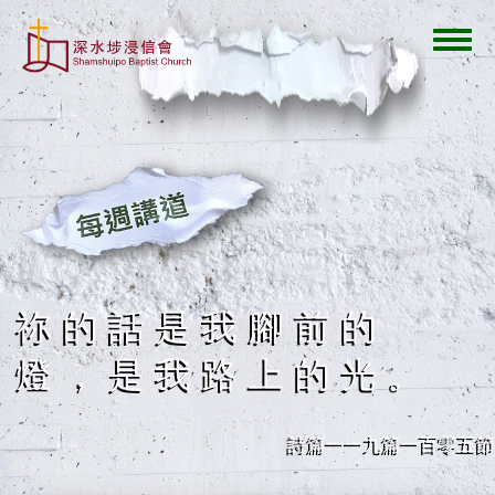
移
至
Toggl
主
navig
內
容
祢的話是我腳前的
燈，是我路上的光。
詩篇一一九篇一百零五節