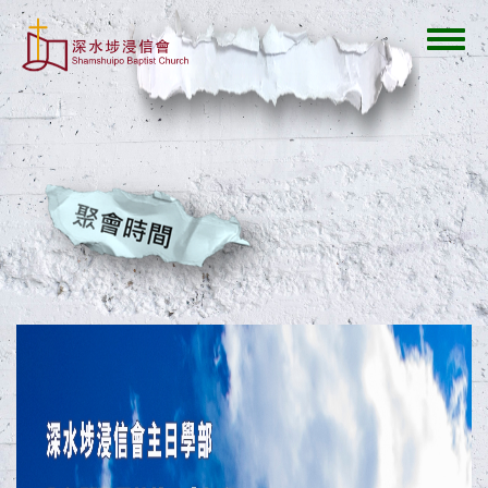
移
至
Toggl
主
navig
內
容