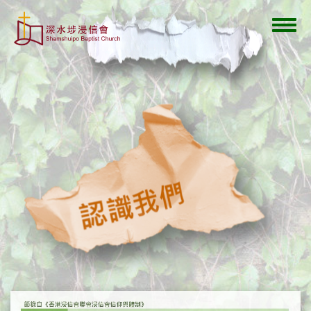
移
至
Toggl
主
navig
內
容